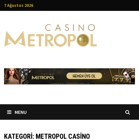
Skip
7 Ağustos 2026
to
content
MENU
KATEGORI:
METROPOL CASINO