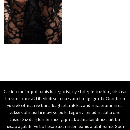
Casino metropol bahis kategorisi, üye taleplerine karşılık kısa
bir süre önce aktif edildi ve muazzam bir ilgi gördü. Oranların
yüksek olması ve buna bağlı olarak kazandırma oranının da
yüksek olması firmayı ve bu kategoriyi bir adım daha öne
taşıdı. Siz de işlemlerinizi yapmak adına kendinize ait bir
hesap açabilir ve bu hesap üzerinden bahis alabilirsiniz. Spor