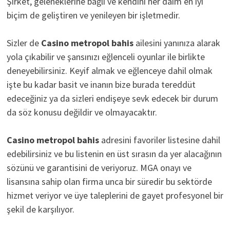
Şirket, geleneklerine bağlı ve kendini her daim en iyi
biçim de geliştiren ve yenileyen bir işletmedir.
Sizler de
Casino metropol bahis
ailesini yanınıza alarak
yola çıkabilir ve şansınızı eğlenceli oyunlar ile birlikte
deneyebilirsiniz. Keyif almak ve eğlenceye dahil olmak
işte bu kadar basit ve inanın bize burada tereddüt
edeceğiniz ya da sizleri endişeye sevk edecek bir durum
da söz konusu değildir ve olmayacaktır.
Casino metropol bahis
adresini favoriler listesine dahil
edebilirsiniz ve bu listenin en üst sırasın da yer alacağının
sözünü ve garantisini de veriyoruz. MGA onayı ve
lisansına sahip olan firma unca bir süredir bu sektörde
hizmet veriyor ve üye taleplerini de gayet profesyonel bir
şekil de karşılıyor.