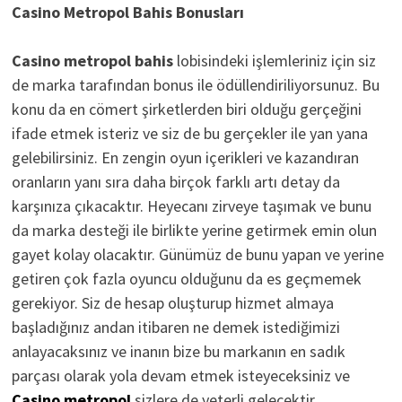
Casino Metropol Bahis Bonusları
Casino metropol bahis
lobisindeki işlemleriniz için siz
de marka tarafından bonus ile ödüllendiriliyorsunuz. Bu
konu da en cömert şirketlerden biri olduğu gerçeğini
ifade etmek isteriz ve siz de bu gerçekler ile yan yana
gelebilirsiniz. En zengin oyun içerikleri ve kazandıran
oranların yanı sıra daha birçok farklı artı detay da
karşınıza çıkacaktır. Heyecanı zirveye taşımak ve bunu
da marka desteği ile birlikte yerine getirmek emin olun
gayet kolay olacaktır. Günümüz de bunu yapan ve yerine
getiren çok fazla oyuncu olduğunu da es geçmemek
gerekiyor. Siz de hesap oluşturup hizmet almaya
başladığınız andan itibaren ne demek istediğimizi
anlayacaksınız ve inanın bize bu markanın en sadık
parçası olarak yola devam etmek isteyeceksiniz ve
Casino metropol
sizlere de yeterli gelecektir.