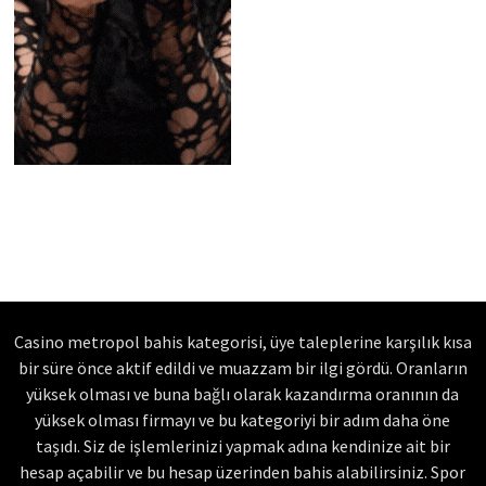
Casino metropol bahis kategorisi, üye taleplerine karşılık kısa
bir süre önce aktif edildi ve muazzam bir ilgi gördü. Oranların
yüksek olması ve buna bağlı olarak kazandırma oranının da
yüksek olması firmayı ve bu kategoriyi bir adım daha öne
taşıdı. Siz de işlemlerinizi yapmak adına kendinize ait bir
hesap açabilir ve bu hesap üzerinden bahis alabilirsiniz. Spor