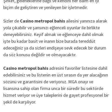
Şirket, geleneklerine bağlı ve kendini her daim en iyi
biçim de geliştiren ve yenileyen bir işletmedir.
Sizler de
Casino metropol bahis
ailesini yanınıza alarak
yola çıkabilir ve şansınızı eğlenceli oyunlar ile birlikte
deneyebilirsiniz. Keyif almak ve eğlenceye dahil olmak
işte bu kadar basit ve inanın bize burada tereddüt
edeceğiniz ya da sizleri endişeye sevk edecek bir durum
da söz konusu değildir ve olmayacaktır.
Casino metropol bahis
adresini favoriler listesine dahil
edebilirsiniz ve bu listenin en üst sırasın da yer alacağının
sözünü ve garantisini de veriyoruz. MGA onayı ve
lisansına sahip olan firma unca bir süredir bu sektörde
hizmet veriyor ve üye taleplerini de gayet profesyonel bir
şekil de karşılıyor.