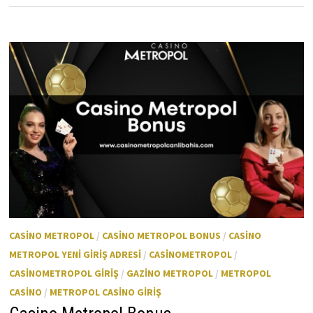
CASINO METROPOL
/
CASINO METROPOL BONUS
/
CASINO
METROPOL YENI GIRIŞ ADRESI
/
CASINOMETROPOL
/
CASINOMETROPOL GIRIŞ
/
GAZINO METROPOL
/
METROPOL
CASINO
/
METROPOL CASINO GIRIŞ